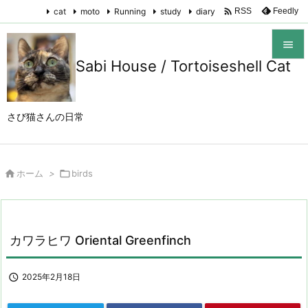

cat
moto
Running
study
diary
Feedly
RSS

Sabi House / Tortoiseshell Cat

メニュ

さび猫さんの日常
サイド

前へ

ホーム
>

birds

次へ

検索
カワラヒワ Oriental Greenfinch

2025年2月18日