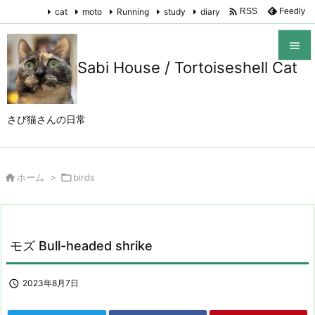

cat
moto
Running
study
diary
Feedly
RSS

Sabi House / Tortoiseshell Cat

メニュ

さび猫さんの日常
サイド

前へ

ホーム
>

birds

次へ

検索
モズ Bull-headed shrike

2023年8月7日