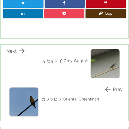
Copy

Next
キセキレイ Grey Wagtail

Prev
カワラヒワ Oriental Greenfinch