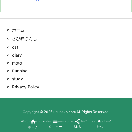
ホーム
さび猫さんち
cat
diary
moto
Running
study
Privacy Policy
Copyright ©
2026
ubuneko.com
All Rights Reserved.




WordPress Luxeritas Theme is provided by "
Thought is free
".
メニュー
SNS
上へ
ホーム