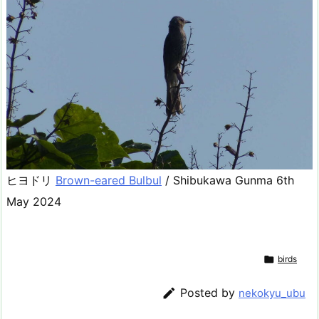
ヒヨドリ
Brown-eared Bulbul
/ Shibukawa Gunma 6th
May 2024

birds

Posted by
nekokyu_ubu