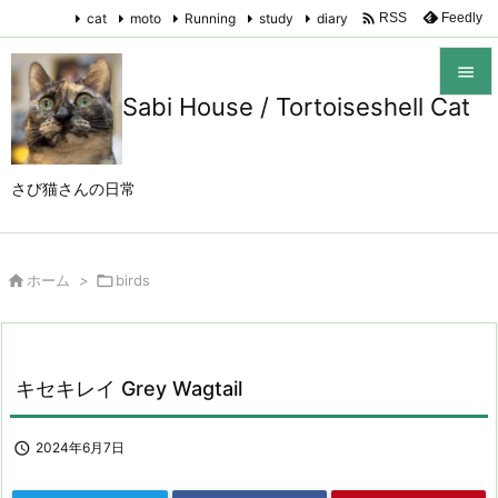

cat
moto
Running
study
diary
Feedly
RSS

Sabi House / Tortoiseshell Cat

メニュ

さび猫さんの日常
サイド

前へ

ホーム
>

birds

次へ

検索
キセキレイ Grey Wagtail

2024年6月7日