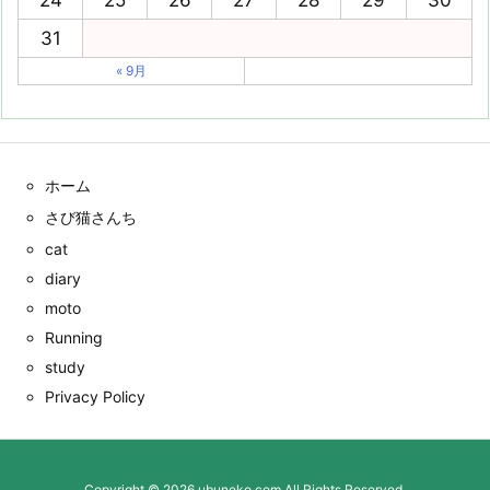
24
25
26
27
28
29
30
31
« 9月
ホーム
さび猫さんち
cat
diary
moto
Running
study
Privacy Policy
Copyright ©
2026
ubuneko.com
All Rights Reserved.