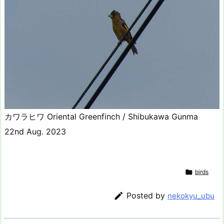
カワラヒワ Oriental Greenfinch / Shibukawa Gunma
22nd Aug. 2023

birds

Posted by
nekokyu_ubu