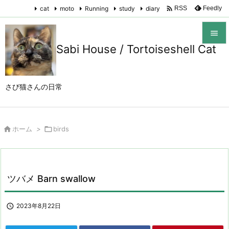

cat
moto
Running
study
diary
Feedly
RSS

Sabi House / Tortoiseshell Cat

メニュ

さび猫さんの日常
サイド

前へ

ホーム
>

birds

次へ

検索
ツバメ Barn swallow

2023年8月22日