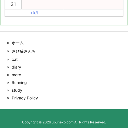
31
« 9月
ホーム
さび猫さんち
cat
diary
moto
Running
study
Privacy Policy
Copyright ©
2026
ubuneko.com
All Rights Reserved.