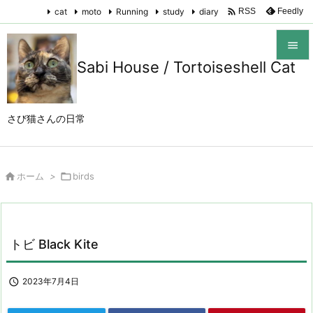

cat
moto
Running
study
diary
Feedly
RSS

Sabi House / Tortoiseshell Cat

メニュ

さび猫さんの日常
サイド

前へ

ホーム
>

birds

次へ

検索
トビ Black Kite

2023年7月4日