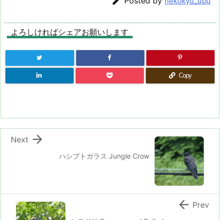

Posted by
nekokyu_ubu
よろしければシェアお願いします
Copy

Next
ハシブトガラス Jungle Crow

Prev