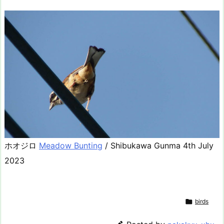
ホオジロ
Meadow Bunting
/ Shibukawa Gunma 4th July
2023

birds