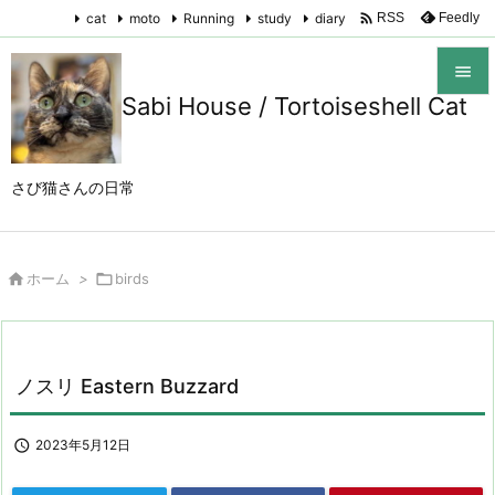

cat
moto
Running
study
diary
Feedly
RSS

Sabi House / Tortoiseshell Cat

メニュ

さび猫さんの日常
サイド

前へ

ホーム
>

birds

次へ

検索
ノスリ Eastern Buzzard

2023年5月12日