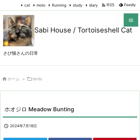

cat
moto
Running
study
diary
Feedly
RSS

Sabi House / Tortoiseshell Cat

メニュ

さび猫さんの日常
サイド

前へ

ホーム
>

birds

次へ

検索
ホオジロ Meadow Bunting

2024年7月18日