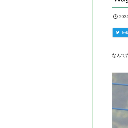

202
Twitt
なんで