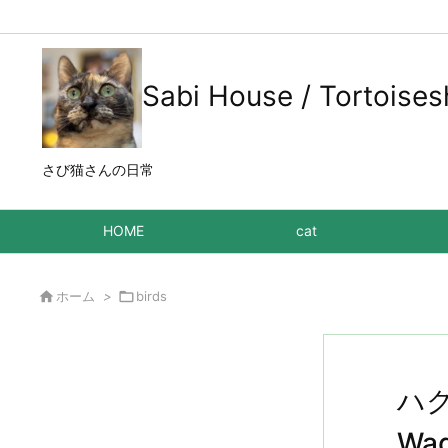
Sabi House / Tortoises
さび猫さんの日常
HOME
cat

ホーム
>

birds
ハク
Wag