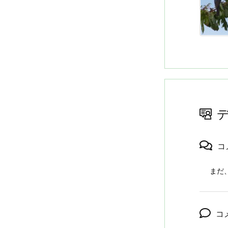
コ
まだ
コ