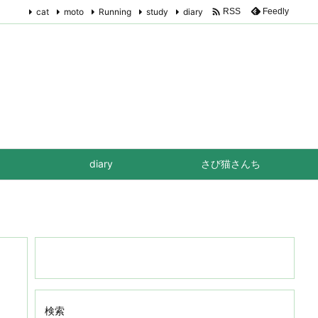

cat
moto
Running
study
diary
Feedly
RSS
diary
さび猫さんち
検索