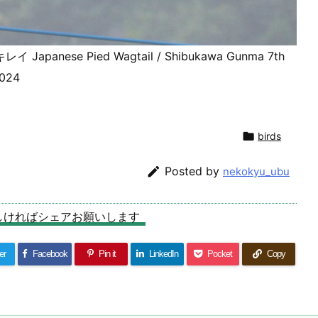
 Japanese Pied Wagtail / Shibukawa Gunma 7th
2024

birds

Posted by
nekokyu_ubu
しければシェアお願いします
er
Facebook
Pin it
LinkedIn
Pocket
Copy