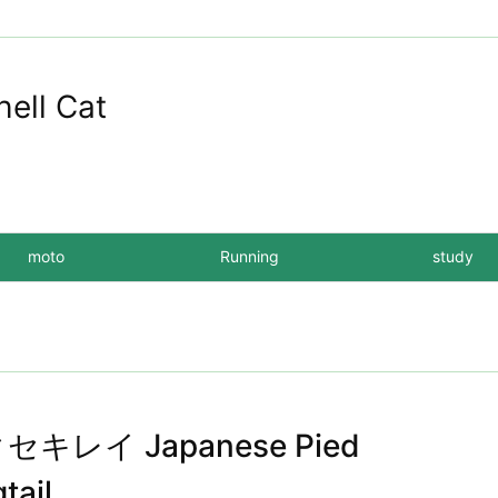
hell Cat
moto
Running
study
セキレイ Japanese Pied
tail