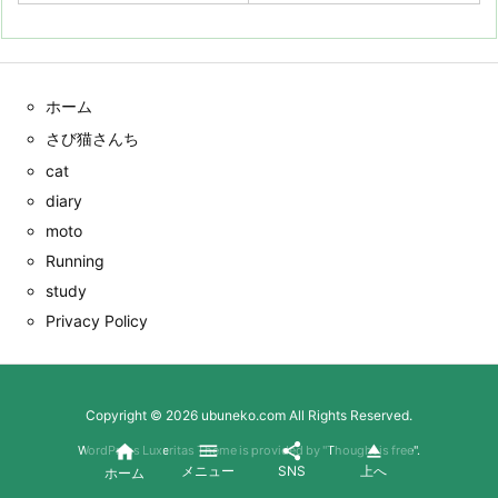
ホーム
さび猫さんち
cat
diary
moto
Running
study
Privacy Policy
Copyright ©
2026
ubuneko.com
All Rights Reserved.




WordPress Luxeritas Theme is provided by "
Thought is free
".
メニュー
SNS
上へ
ホーム