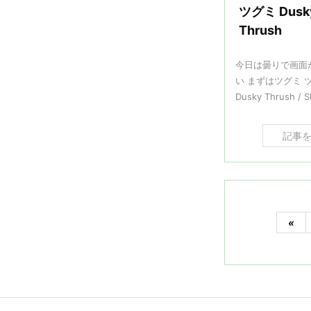
ツグミ Dusk
Thrush
今日は曇りで画面
い まずはツグミ 
Dusky Thrush / Sh
記事
«