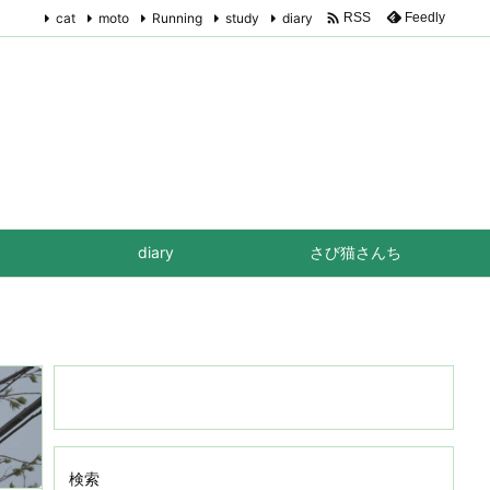

cat
moto
Running
study
diary
Feedly
RSS
diary
さび猫さんち
検索