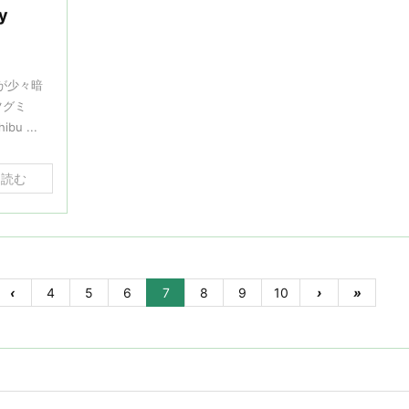
y
が少々暗
ツグミ
ibu ...
を読む
‹
4
5
6
7
8
9
10
›
»