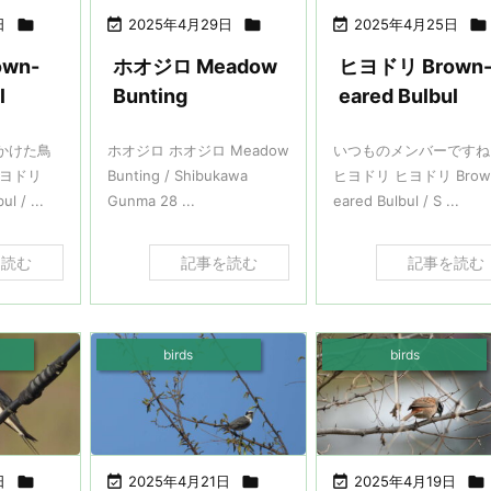
日


2025年4月29日


2025年4月25日

wn-
ホオジロ Meadow
ヒヨドリ Brown
l
Bunting
eared Bulbul
かけた鳥
ホオジロ ホオジロ Meadow
いつものメンバーですね
ヒヨドリ
Bunting / Shibukawa
ヒヨドリ ヒヨドリ Brow
l / ...
Gunma 28 ...
eared Bulbul / S ...
を読む
記事を読む
記事を読む
birds
birds
日


2025年4月21日


2025年4月19日
