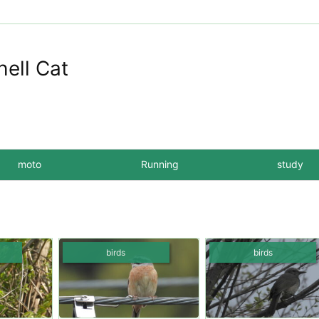
hell Cat
moto
Running
study
birds
birds