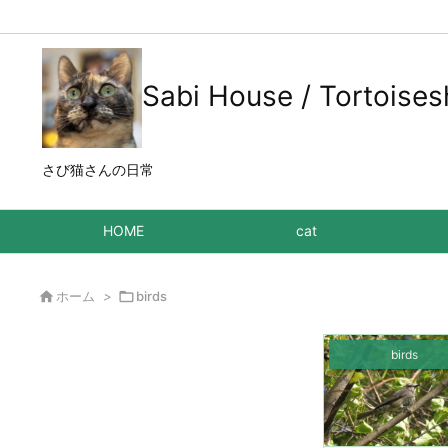
Sabi House / Tortoises
さび猫さんの日常
HOME
cat

ホーム
>

birds
birds