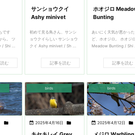
サンショウクイ
ホオジロ Meado
Ashy minivet
Bunting
ちです
初めて見る鳥さん、サンシ
あいにく天気が悪かった
から。 ツ
ョウクイらしい サンショウ
ど、ホオジロ。 ホオジ
 Shi ...
クイ Ashy minivet / Sh ...
Meadow Bunting / Shi .
を読む
記事を読む
記事を読む
birds
birds
日


2025年4月16日


2025年4月12日

キセキレイ Grey
メジロ Warbling