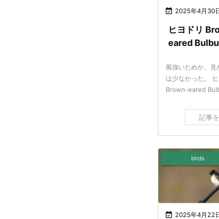

2025年4月30
ヒヨドリ Bro
eared Bulbu
風強いためか、見
は少なかった。 
Brown-eared Bulbu
記事
birds

2025年4月22