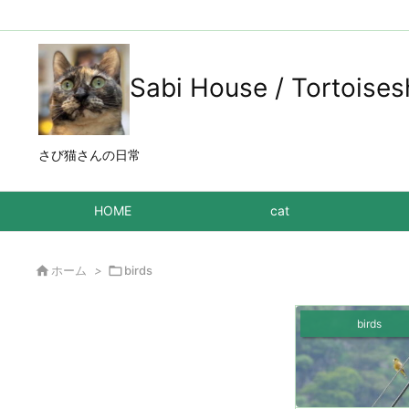
Sabi House / Tortoises
さび猫さんの日常
HOME
cat

ホーム
>

birds
birds