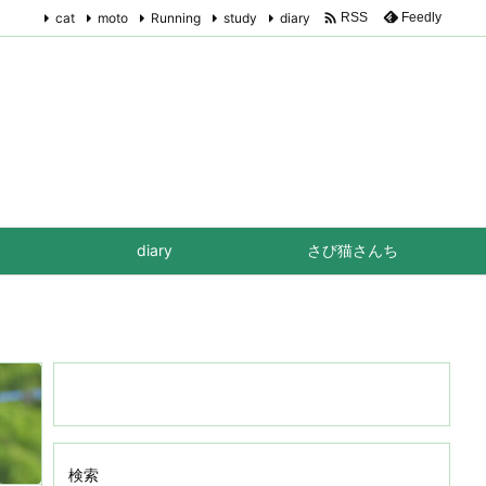

cat
moto
Running
study
diary
Feedly
RSS
diary
さび猫さんち
検索