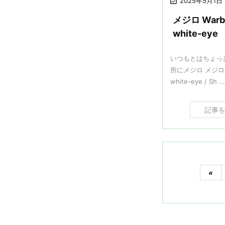

2025年5月1日
メジロ Warbl
white-eye
いつもとはちょっ
所にメジロ メジロ W
white-eye / Sh ...
記事
«