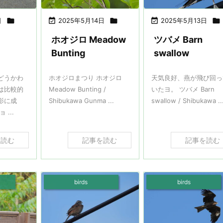
日


2025年5月14日


2025年5月13日

ホオジロ Meadow
ツバメ Barn
Bunting
swallow
どうかわ
ホオジロまつり ホオジロ
天気良好、燕が飛び回っ
は比較的
Meadow Bunting /
いたヨ。 ツバメ Barn
影に成
Shibukawa Gunma ...
swallow / Shibukawa ..
...
を読む
記事を読む
記事を読む
birds
birds