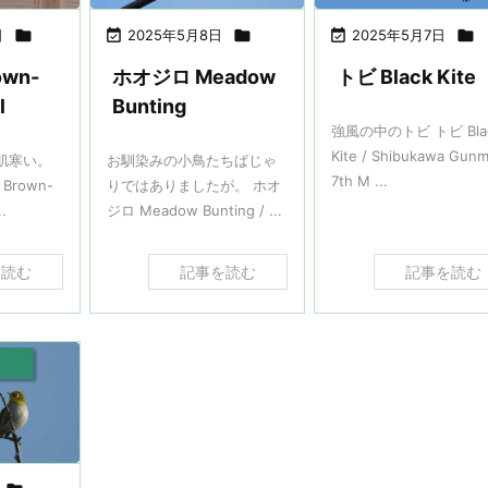
日


2025年5月8日


2025年5月7日

wn-
ホオジロ Meadow
トビ Black Kite
l
Bunting
強風の中のトビ トビ Bla
Kite / Shibukawa Gun
肌寒い。
お馴染みの小鳥たちばじゃ
7th M ...
rown-
りではありましたが。 ホオ
..
ジロ Meadow Bunting / ...
を読む
記事を読む
記事を読む