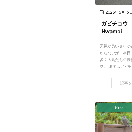

2025年5月15
ガビチョウ
Hwamei
天気が良いせいか
からないが、本日
多くの鳥たちの撮
功。 まずはガビチョ 
記事
birds