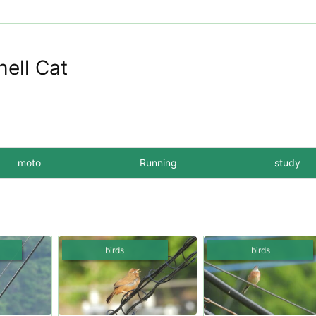
hell Cat
moto
Running
study
birds
birds