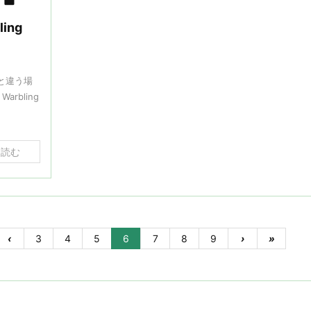

ing
と違う場
arbling
を読む
‹
3
4
5
6
7
8
9
›
»