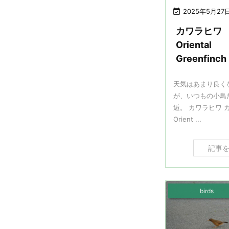

2025年5月27
カワラヒワ
Oriental
Greenfinch
天気はあまり良く
が、いつもの小鳥
逅。 カワラヒワ 
Orient ...
記事
birds