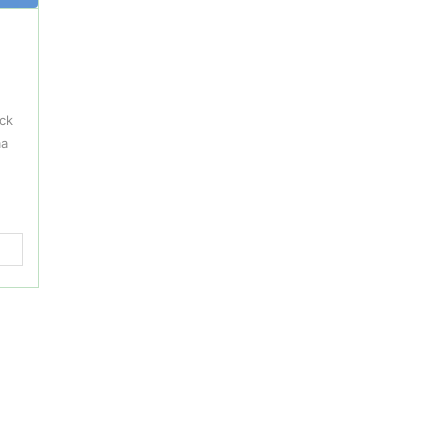
ck
ma