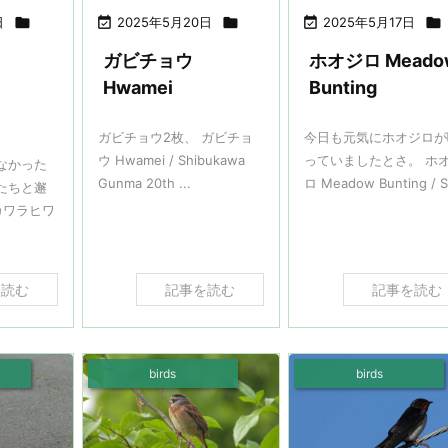
日


2025年5月20日


2025年5月17日

ガビチョウ
ホオジロ Meado
Hwamei
Bunting
ガビチョウ2枚、 ガビチョ
今日も元気にホオジロが
ウ Hwamei / Shibukawa
っていましたとさ。 ホ
なかった
Gunma 20th ...
ロ Meadow Bunting / S 
たちと邂
カワラヒワ
を読む
記事を読む
記事を読む
birds
birds