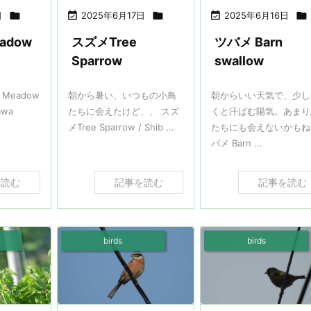
日


2025年6月17日


2025年6月16日

adow
スズメTree
ツバメ Barn
Sparrow
swallow
Meadow
朝から暑い、いつもの小鳥
朝からいい天気で、少し
awa
たちに会えたけど、、 スズ
くと汗ばむ陽気。あまり
メTree Sparrow / Shib ...
たちにも会えないかもね
バメ Barn ...
を読む
記事を読む
記事を読む
birds
birds