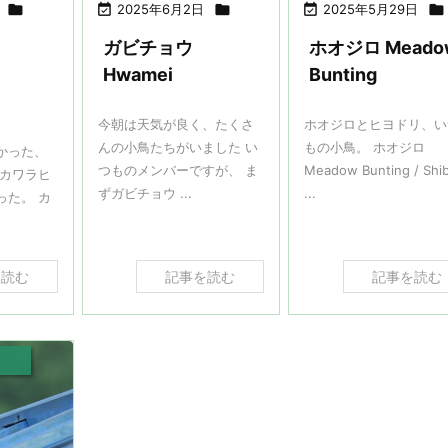


2025年6月2日


2025年5月29日

ガビチョウ
ホオジロ Meado
Hwamei
Bunting
今朝は天気が良く、たくさ
ホオジロとヒヨドリ、い
んの小鳥たちがいました い
もの小鳥。 ホオジロ
かった、
つものメンバーですが、 ま
Meadow Bunting / Shi
 カワラヒ
ずガビチョウ ...
...
った。 カ
を読む
記事を読む
記事を読む