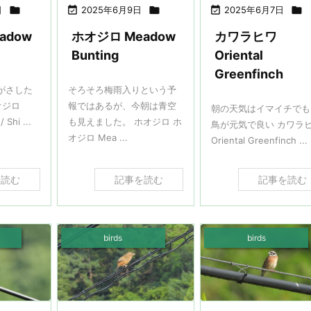
日


2025年6月9日


2025年6月7日

adow
ホオジロ Meadow
カワラヒワ
Bunting
Oriental
Greenfinch
がさした
そろそろ梅雨入りという予
オジロ
報ではあるが、今朝は青空
朝の天気はイマイチでも
 Shi ...
も見えました。 ホオジロ ホ
鳥が元気で良い カワラ
オジロ Mea ...
Oriental Greenfinch ...
を読む
記事を読む
記事を読む
birds
birds