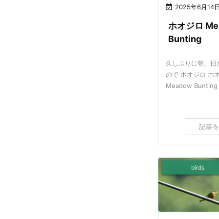

2025年6月14
ホオジロ Me
Bunting
久しぶりに朝、日
ので ホオジロ ホ
Meadow Bunting /
記事
birds