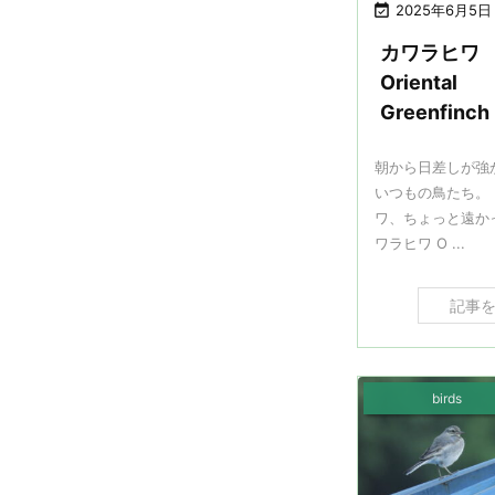

2025年6月5日
カワラヒワ
Oriental
Greenfinch
朝から日差しが強
いつもの鳥たち。
ワ、ちょっと遠か
ワラヒワ O ...
記事
birds