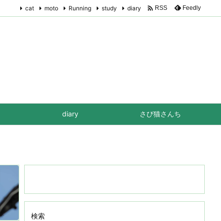

cat
moto
Running
study
diary
Feedly
RSS
diary
さび猫さんち
検索