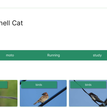
hell Cat
moto
Running
study
birds
birds