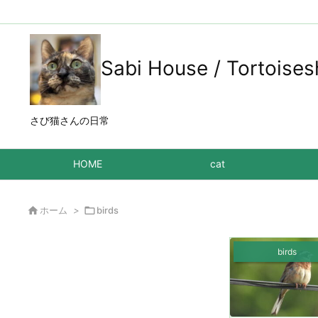
Sabi House / Tortoises
さび猫さんの日常
HOME
cat

ホーム
>

birds
birds