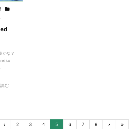
日

イ
ied
鳥かな？
nese
.
を読む
‹
2
3
4
5
6
7
8
›
»