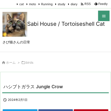

cat
moto
Running
study
diary
Feedly
RSS

Sabi House / Tortoiseshell Cat

メニュ

さび猫さんの日常
サイド

前へ

ホーム
>

birds

次へ

検索
ハシブトガラス Jungle Crow

2024年2月1日