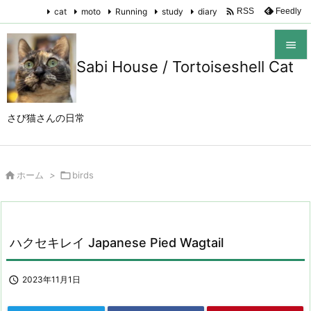

cat
moto
Running
study
diary
Feedly
RSS

Sabi House / Tortoiseshell Cat

メニュ

さび猫さんの日常
サイド

前へ

ホーム
>

birds

次へ

検索
ハクセキレイ Japanese Pied Wagtail

2023年11月1日