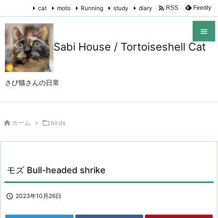

cat
moto
Running
study
diary
Feedly
RSS

Sabi House / Tortoiseshell Cat

メニュ

さび猫さんの日常
サイド

前へ

ホーム
>

birds

次へ

検索
モズ Bull-headed shrike

2023年10月26日