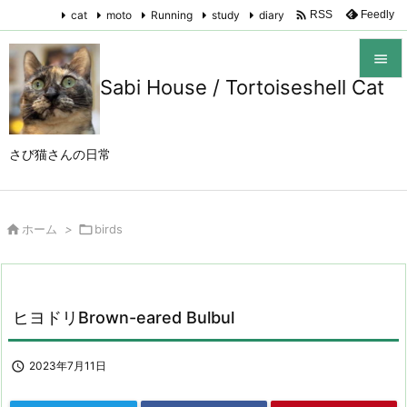

cat
moto
Running
study
diary
Feedly
RSS

Sabi House / Tortoiseshell Cat

メニュ

さび猫さんの日常
サイド

前へ

ホーム
>

birds

次へ

検索
ヒヨドリBrown-eared Bulbul

2023年7月11日