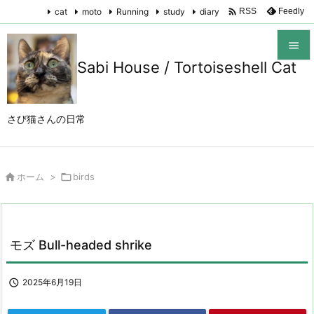

cat
moto
Running
study
diary
Feedly
RSS

Sabi House / Tortoiseshell Cat

メニュ

さび猫さんの日常
サイド

前へ

ホーム
>

birds

次へ

検索
モズ Bull-headed shrike

2025年6月19日