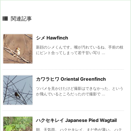

関連記事
シメ Hawfinch
新顔のシメくんです。嘴が汚れているね、手前の枝
にピント合ってしまって若干甘い写り ...
カワラヒワ Oriental Greenfinch
ツバメを見かけたけど撮影はできなかった、という
か飛んでいるところだったので撮影で ...
ハクセキレイ Japanese Pied Wagtail
朝、天気雨。 ハクセキレイ、まだ色が薄い。 ハク