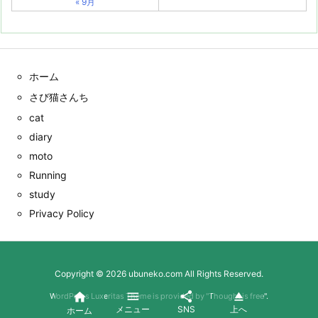
« 9月
ホーム
さび猫さんち
cat
diary
moto
Running
study
Privacy Policy
Copyright ©
2026
ubuneko.com
All Rights Reserved.




WordPress Luxeritas Theme is provided by "
Thought is free
".
メニュー
SNS
上へ
ホーム