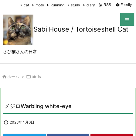

cat
moto
Running
study
diary
Feedly
RSS

Sabi House / Tortoiseshell Cat

メニュ

さび猫さんの日常
サイド

前へ

ホーム
>

birds

次へ

検索
メジロWarbling white-eye

2023年4月6日