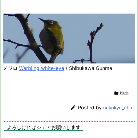
メジロ
Warbling white-eye
/ Shibukawa Gunma

birds

Posted by
nekokyu_ubu
よろしければシェアお願いします